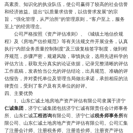
高素质、知识化的执业队伍，使公司赢得了较高的社会信誉
和经济效益。提出“以质量求信誉，以信誉求发展”的宗
旨，“强化管理，从严治所”的管理原则，“客户至上，服务
至上”的经营理念。
公司严格按照《资产评估准则》、《城镇土地估价规
程》及《房地产估价规范》等有关法规文件开展业务，认真
执行“内部业务质量控制制度”及三级复核签字制度，做到程
序规范，步骤严密，规避风险，审慎执业，选用先进科学的
评估方法，获取充分真实的论证依据，记录完整清晰的评估
工作底稿，发表恰当公允的评估结论，出具规范、准确的评
估报告，并对委托单位及管理当局做出承诺，承担相应的法
律责任，受到了客户及有关单位的好评。
四、主要优势
1、山东仁诚土地房地产资产评估有限公司隶属于济宁
仁诚集团
，济宁仁诚集团包括济宁仁诚有限责任会计师事务
所、山东仁诚
工程咨询
有限公司、济宁仁诚
税务师事务所
有
限公司、山东仁诚土地房地产资产评估有限公司。公司汇集
了注册会计师、注册税务师、注册造价师、注册资产评估