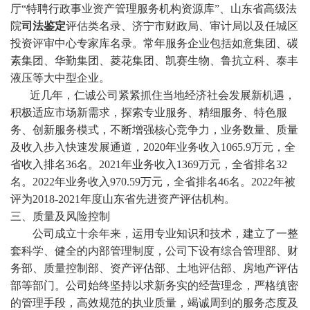
厅“特聘行政事业资产管理服务机构资源库”、山东省高级法
院
司法鉴定
评估类名录、济宁市财政局、审计局以及任城区
投资评审中心专家库名录。常年服务企业包括如意集团、碳
素集团、华勤集团、菱花集团、凯赛生物、鲁抗立科、泰丰
液压等大中型企业。
近几年，仁诚公司紧紧抓住当地经济社会发展新机遇，
积极适应市场新需求，探索专业服务、精细服务、特色服
务、创新服务模式，不断增强核心竞争力，业务数量、质量
及收入步入快速发展通道，2020年业务收入1065.9万元，全
省收入排名36名。2021年业务收入1369万元，全省排名32
名。2022年业务收入970.59万元，全省排名46名。2022年被
评为2018-2021年度山东省先进资产评估机构。
三、质量及风险控制
公司成立十余年来，运用专业知识和技术，建立了一整
套科学、健全的内部管理制度，公司下设有综合管理部、财
务部、质量控制部、资产评估部、土地评估部、房地产评估
部等部门。公司始终坚持以求新务实的经营理念，严格缜密
的管理手段，高效规范的执业质量，竭诚周到的服务态度及