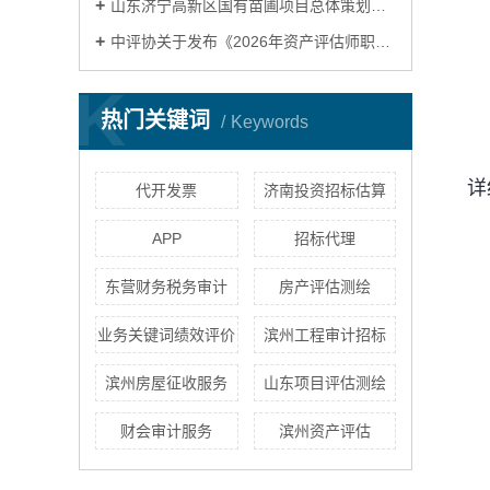
山东济宁高新区国有苗圃项目总体策划暨一期建设项目重要节点修建性详细规划设计项目竞争性谈判公告
中评协关于发布《2026年资产评估师职业资格全国统一考试大纲》的公告
K
热门关键词
Keywords
详
代开发票
济南投资招标估算
APP
招标代理
东营财务税务审计
房产评估测绘
业务关键词绩效评价
滨州工程审计招标
滨州房屋征收服务
山东项目评估测绘
财会审计服务
滨州资产评估